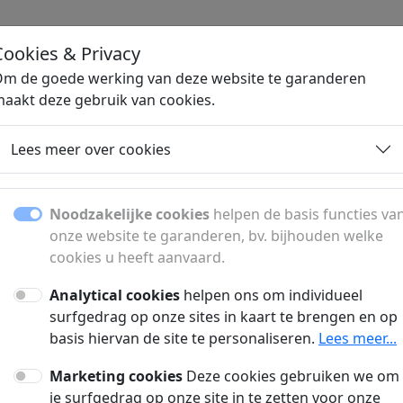
Cookies & Privacy
H
m de goede werking van deze website te garanderen
aakt deze gebruik van cookies.
Lees meer over cookies
Noodzakelijke cookies
helpen de basis functies va
onze website te garanderen, bv. bijhouden welke
cookies u heeft aanvaard.
den jullie aan?
Analytical cookies
helpen ons om individueel
surfgedrag op onze sites in kaart te brengen en op
ner en een gesponsord artikel?
basis hiervan de site te personaliseren.
Lees meer...
ntie verschijnt?
Marketing cookies
Deze cookies gebruiken we om
je surfgedrag op onze site in te zetten voor onze