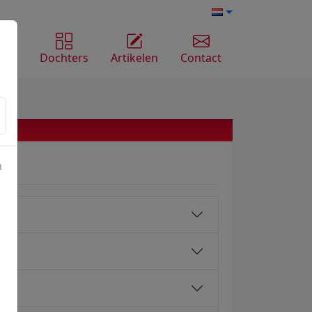
ome
Dochters
Artikelen
Contact
n