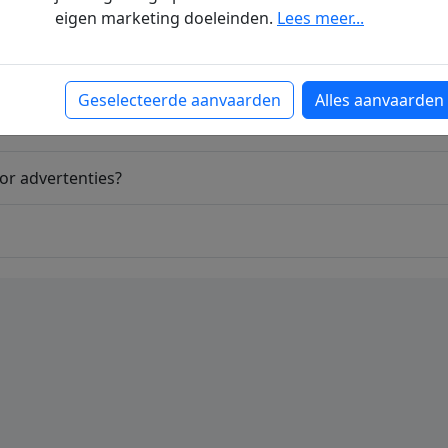
eigen marketing doeleinden.
Lees meer...
kel of lever ik dit zelf aan?
Geselecteerde aanvaarden
Alles aanvaarden
n?
or advertenties?