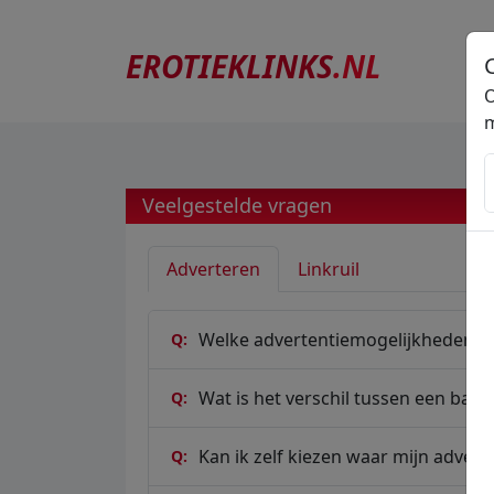
EROTIEKLINKS
.NL
O
m
Veelgestelde vragen
Adverteren
Linkruil
Welke advertentiemogelijkheden bie
Q:
Wat is het verschil tussen een ban
Q:
Kan ik zelf kiezen waar mijn adverte
Q: