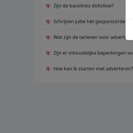
Zijn de backlinks dofollow?
Q:
Schrijven jullie het gesponsorde arti
Q:
Wat zijn de tarieven voor advertere
Q:
Zijn er inhoudelijke beperkingen vo
Q:
Hoe kan ik starten met adverteren?
Q: